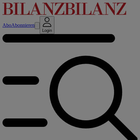
Abo
Abonnieren
Login