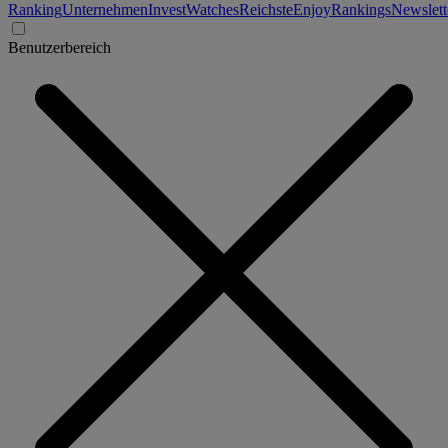
Ranking
Unternehmen
Invest
Watches
Reichste
Enjoy
Rankings
Newslett
Benutzerbereich