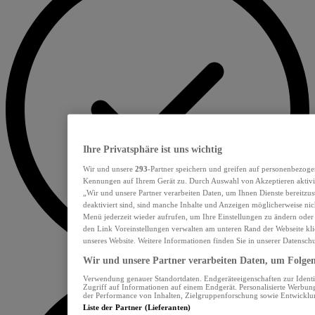
Ihre Privatsphäre ist uns wichtig
Wir und unsere
293
-Partner speichern und greifen auf personenbezoge
Kennungen auf Ihrem Gerät zu. Durch Auswahl von Akzeptieren aktivie
„Wir und unsere Partner verarbeiten Daten, um Ihnen Dienste bereitzu
deaktiviert sind, sind manche Inhalte und Anzeigen möglicherweise nich
Menü jederzeit wieder aufrufen, um Ihre Einstellungen zu ändern oder
den Link Voreinstellungen verwalten am unteren Rand der Webseite klic
unseres Website. Weitere Informationen finden Sie in unserer Datensch
Wir und unsere Partner verarbeiten Daten, um Folgend
Verwendung genauer Standortdaten. Endgeräteeigenschaften zur Identif
Zugriff auf Informationen auf einem Endgerät. Personalisierte Werbu
der Performance von Inhalten, Zielgruppenforschung sowie Entwickl
Liste der Partner (Lieferanten)