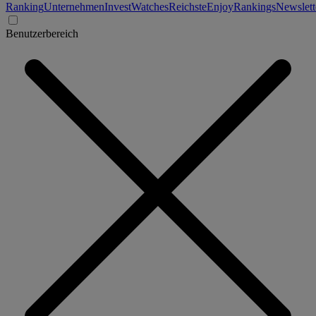
Ranking
Unternehmen
Invest
Watches
Reichste
Enjoy
Rankings
Newslett
Benutzerbereich