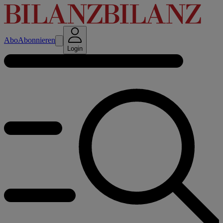
Abo
Abonnieren
Login