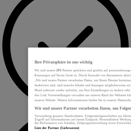
Ihre Privatsphäre ist uns wichtig
Wir und unsere
293
-Partner speichern und greifen auf personenbezoge
Kennungen auf Ihrem Gerät zu. Durch Auswahl von Akzeptieren aktivie
„Wir und unsere Partner verarbeiten Daten, um Ihnen Dienste bereitzu
deaktiviert sind, sind manche Inhalte und Anzeigen möglicherweise nich
Menü jederzeit wieder aufrufen, um Ihre Einstellungen zu ändern oder
den Link Voreinstellungen verwalten am unteren Rand der Webseite klic
unseres Website. Weitere Informationen finden Sie in unserer Datensch
Wir und unsere Partner verarbeiten Daten, um Folgend
Verwendung genauer Standortdaten. Endgeräteeigenschaften zur Identif
Zugriff auf Informationen auf einem Endgerät. Personalisierte Werbu
der Performance von Inhalten, Zielgruppenforschung sowie Entwickl
Liste der Partner (Lieferanten)