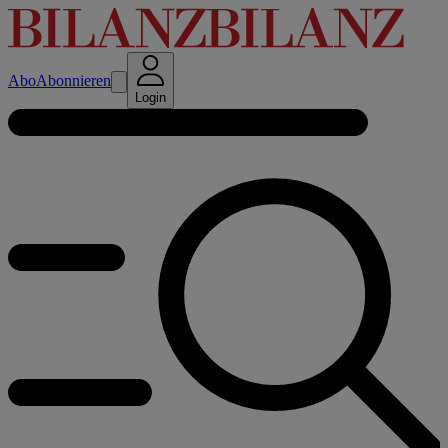
Abo
Abonnieren
Login