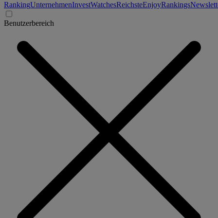
Ranking
Unternehmen
Invest
Watches
Reichste
Enjoy
Rankings
Newslett
Benutzerbereich