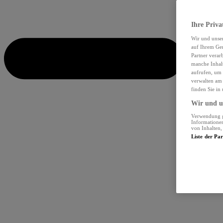
Ihre Priva
Wir und unse
auf Ihrem Ger
Partner verar
manche Inhalt
aufrufen, um 
verwalten am 
finden Sie in
Wir und un
Verwendung ge
Informationen
von Inhalten
Liste der Pa