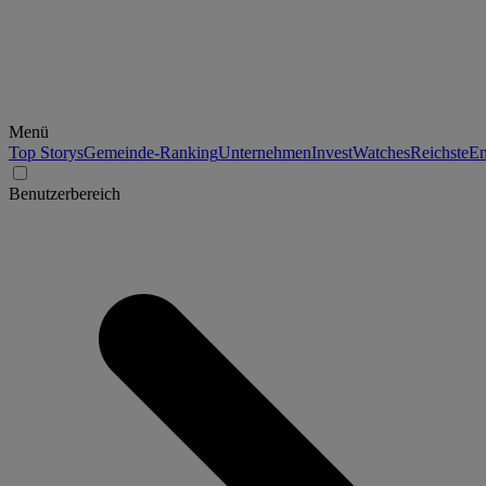
Menü
Top Storys
Gemeinde-Ranking
Unternehmen
Invest
Watches
Reichste
En
Benutzerbereich