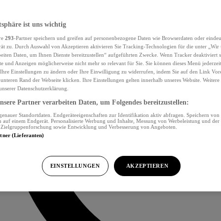
tsphäre ist uns wichtig
re
293
-Partner speichern und greifen auf personenbezogene Daten wie Browserdaten oder eind
ät zu. Durch Auswahl von Akzeptieren aktivieren Sie Tracking-Technologien für die unter „Wir
beiten Daten, um Ihnen Dienste bereitzustellen“ aufgeführten Zwecke. Wenn Tracker deaktiviert s
e und Anzeigen möglicherweise nicht mehr so relevant für Sie. Sie können dieses Menü jederzei
Ihre Einstellungen zu ändern oder Ihre Einwilligung zu widerrufen, indem Sie auf den Link Vor
unteren Rand der Webseite klicken. Ihre Einstellungen gelten innerhalb unseres Website. Weiter
 unserer Datenschutzerklärung.
sere Partner verarbeiten Daten, um Folgendes bereitzustellen:
nauer Standortdaten. Endgeräteeigenschaften zur Identifikation aktiv abfragen. Speichern von 
 auf einem Endgerät. Personalisierte Werbung und Inhalte, Messung von Werbeleistung und der
, Zielgruppenforschung sowie Entwicklung und Verbesserung von Angeboten.
rtner (Lieferanten)
EINSTELLUNGEN
AKZEPTIEREN