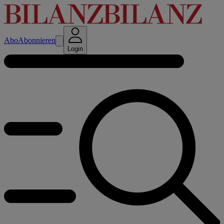
Abo
Abonnieren
Login