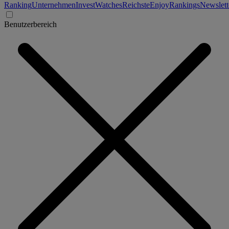
Ranking
Unternehmen
Invest
Watches
Reichste
Enjoy
Rankings
Newslett
Benutzerbereich