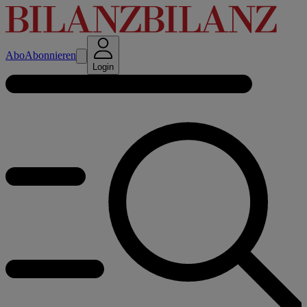
Abo
Abonnieren
Login