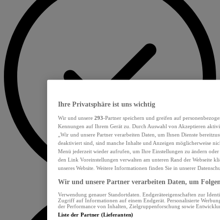
Ihre Privatsphäre ist uns wichtig
Wir und unsere
293
-Partner speichern und greifen auf personenbezoge
Kennungen auf Ihrem Gerät zu. Durch Auswahl von Akzeptieren aktivie
„Wir und unsere Partner verarbeiten Daten, um Ihnen Dienste bereitzu
deaktiviert sind, sind manche Inhalte und Anzeigen möglicherweise nich
Menü jederzeit wieder aufrufen, um Ihre Einstellungen zu ändern oder
den Link Voreinstellungen verwalten am unteren Rand der Webseite klic
unseres Website. Weitere Informationen finden Sie in unserer Datensch
Wir und unsere Partner verarbeiten Daten, um Folgend
Verwendung genauer Standortdaten. Endgeräteeigenschaften zur Identif
Zugriff auf Informationen auf einem Endgerät. Personalisierte Werbu
der Performance von Inhalten, Zielgruppenforschung sowie Entwickl
Liste der Partner (Lieferanten)