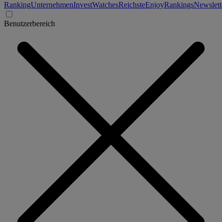
Ranking
Unternehmen
Invest
Watches
Reichste
Enjoy
Rankings
Newslett
Benutzerbereich