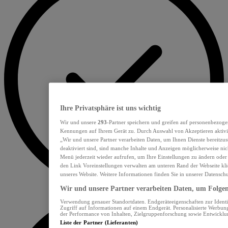
Ihre Privatsphäre ist uns wichtig
Wir und unsere
293
-Partner speichern und greifen auf personenbezoge
Kennungen auf Ihrem Gerät zu. Durch Auswahl von Akzeptieren aktivie
„Wir und unsere Partner verarbeiten Daten, um Ihnen Dienste bereitzu
deaktiviert sind, sind manche Inhalte und Anzeigen möglicherweise nich
Menü jederzeit wieder aufrufen, um Ihre Einstellungen zu ändern oder
den Link Voreinstellungen verwalten am unteren Rand der Webseite klic
unseres Website. Weitere Informationen finden Sie in unserer Datensch
Wir und unsere Partner verarbeiten Daten, um Folgend
Verwendung genauer Standortdaten. Endgeräteeigenschaften zur Identif
Zugriff auf Informationen auf einem Endgerät. Personalisierte Werbu
der Performance von Inhalten, Zielgruppenforschung sowie Entwickl
Liste der Partner (Lieferanten)