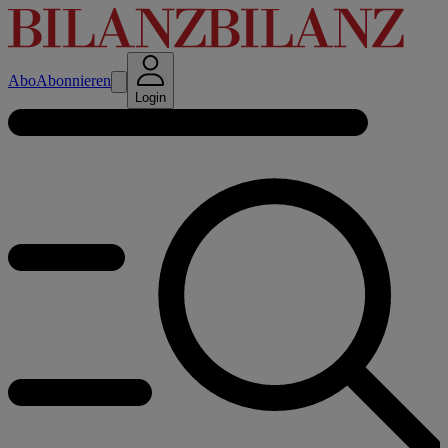
Abo
Abonnieren
Login