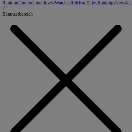
Ranking
Unternehmen
Invest
Watches
Reichste
Enjoy
Rankings
Newslett
Benutzerbereich