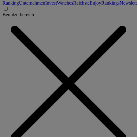
Ranking
Unternehmen
Invest
Watches
Reichste
Enjoy
Rankings
Newslett
Benutzerbereich