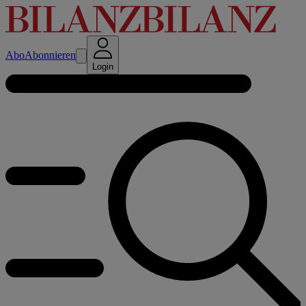
Abo
Abonnieren
Login