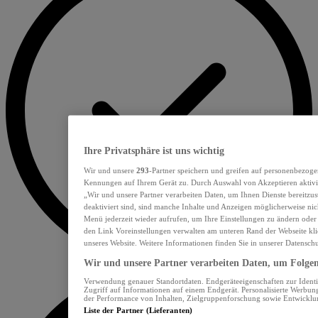
Ihre Privatsphäre ist uns wichtig
Wir und unsere
293
-Partner speichern und greifen auf personenbezoge
Kennungen auf Ihrem Gerät zu. Durch Auswahl von Akzeptieren aktivie
„Wir und unsere Partner verarbeiten Daten, um Ihnen Dienste bereitzu
deaktiviert sind, sind manche Inhalte und Anzeigen möglicherweise nich
Menü jederzeit wieder aufrufen, um Ihre Einstellungen zu ändern oder
den Link Voreinstellungen verwalten am unteren Rand der Webseite klic
unseres Website. Weitere Informationen finden Sie in unserer Datensch
Wir und unsere Partner verarbeiten Daten, um Folgend
Verwendung genauer Standortdaten. Endgeräteeigenschaften zur Identif
Zugriff auf Informationen auf einem Endgerät. Personalisierte Werbu
der Performance von Inhalten, Zielgruppenforschung sowie Entwickl
Liste der Partner (Lieferanten)