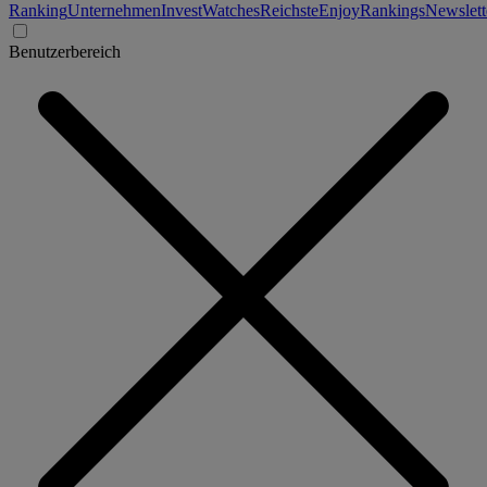
Ranking
Unternehmen
Invest
Watches
Reichste
Enjoy
Rankings
Newslett
Benutzerbereich