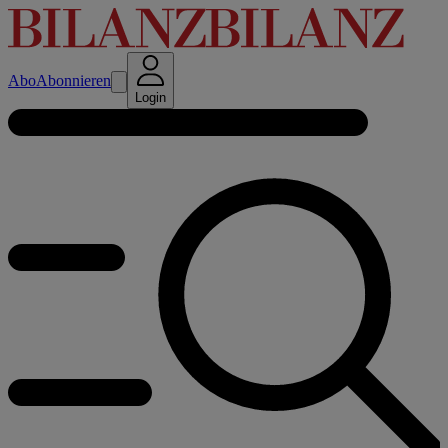
Abo
Abonnieren
Login