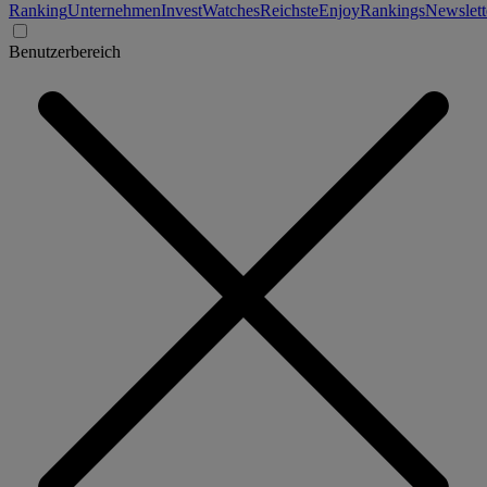
Ranking
Unternehmen
Invest
Watches
Reichste
Enjoy
Rankings
Newslett
Benutzerbereich