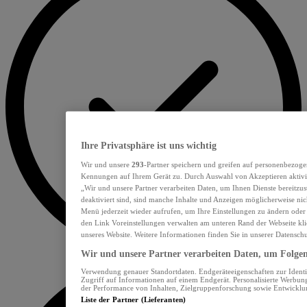
Ihre Privatsphäre ist uns wichtig
Wir und unsere
293
-Partner speichern und greifen auf personenbezoge
Kennungen auf Ihrem Gerät zu. Durch Auswahl von Akzeptieren aktivie
„Wir und unsere Partner verarbeiten Daten, um Ihnen Dienste bereitzu
deaktiviert sind, sind manche Inhalte und Anzeigen möglicherweise nich
Menü jederzeit wieder aufrufen, um Ihre Einstellungen zu ändern oder
den Link Voreinstellungen verwalten am unteren Rand der Webseite klic
unseres Website. Weitere Informationen finden Sie in unserer Datensch
Wir und unsere Partner verarbeiten Daten, um Folgend
Verwendung genauer Standortdaten. Endgeräteeigenschaften zur Identif
Zugriff auf Informationen auf einem Endgerät. Personalisierte Werbu
der Performance von Inhalten, Zielgruppenforschung sowie Entwickl
Liste der Partner (Lieferanten)