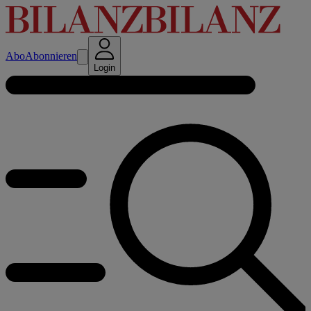
Abo
Abonnieren
Login