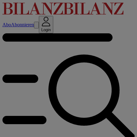
Abo
Abonnieren
Login