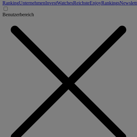
Ranking
Unternehmen
Invest
Watches
Reichste
Enjoy
Rankings
Newslett
Benutzerbereich