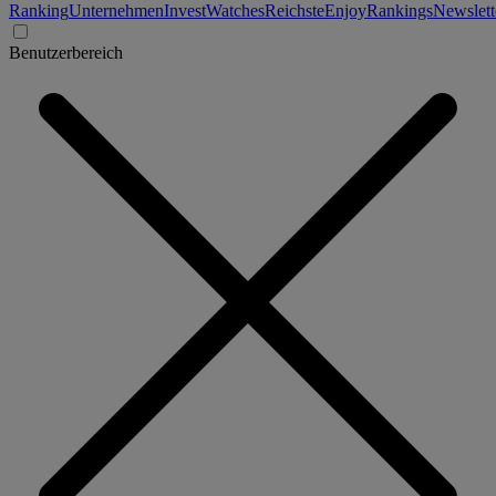
Ranking
Unternehmen
Invest
Watches
Reichste
Enjoy
Rankings
Newslett
Benutzerbereich