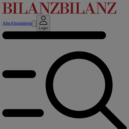
Abo
Abonnieren
Login