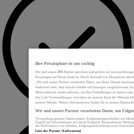
Ihre Privatsphäre ist uns wichtig
Wir und unsere
293
-Partner speichern und greifen auf personenbezoge
Kennungen auf Ihrem Gerät zu. Durch Auswahl von Akzeptieren aktivie
„Wir und unsere Partner verarbeiten Daten, um Ihnen Dienste bereitzu
deaktiviert sind, sind manche Inhalte und Anzeigen möglicherweise nich
Menü jederzeit wieder aufrufen, um Ihre Einstellungen zu ändern oder
den Link Voreinstellungen verwalten am unteren Rand der Webseite klic
unseres Website. Weitere Informationen finden Sie in unserer Datensch
Wir und unsere Partner verarbeiten Daten, um Folgend
Verwendung genauer Standortdaten. Endgeräteeigenschaften zur Identif
Zugriff auf Informationen auf einem Endgerät. Personalisierte Werbu
der Performance von Inhalten, Zielgruppenforschung sowie Entwickl
Liste der Partner (Lieferanten)