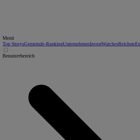
Menü
Top Storys
Gemeinde-Ranking
Unternehmen
Invest
Watches
Reichste
En
Benutzerbereich