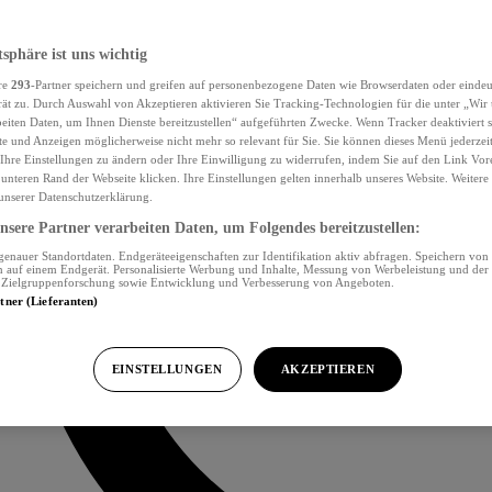
tsphäre ist uns wichtig
re
293
-Partner speichern und greifen auf personenbezogene Daten wie Browserdaten oder eind
ät zu. Durch Auswahl von Akzeptieren aktivieren Sie Tracking-Technologien für die unter „Wir
beiten Daten, um Ihnen Dienste bereitzustellen“ aufgeführten Zwecke. Wenn Tracker deaktiviert s
e und Anzeigen möglicherweise nicht mehr so relevant für Sie. Sie können dieses Menü jederzei
Ihre Einstellungen zu ändern oder Ihre Einwilligung zu widerrufen, indem Sie auf den Link Vor
unteren Rand der Webseite klicken. Ihre Einstellungen gelten innerhalb unseres Website. Weiter
 unserer Datenschutzerklärung.
sere Partner verarbeiten Daten, um Folgendes bereitzustellen:
nauer Standortdaten. Endgeräteeigenschaften zur Identifikation aktiv abfragen. Speichern von 
 auf einem Endgerät. Personalisierte Werbung und Inhalte, Messung von Werbeleistung und der
, Zielgruppenforschung sowie Entwicklung und Verbesserung von Angeboten.
rtner (Lieferanten)
EINSTELLUNGEN
AKZEPTIEREN