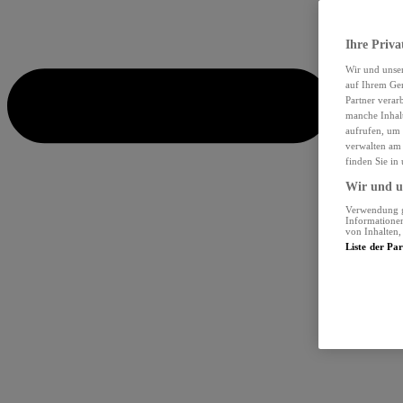
Ihre Priva
Wir und unse
auf Ihrem Ger
Partner verar
manche Inhalt
aufrufen, um 
verwalten am 
finden Sie in
Wir und un
Verwendung ge
Informationen
von Inhalten
Liste der Pa