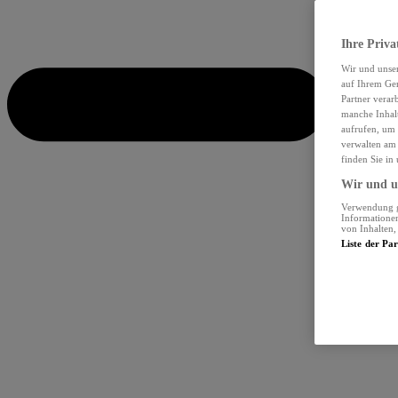
Ihre Priva
Wir und unse
auf Ihrem Ger
Partner verar
manche Inhalt
aufrufen, um 
verwalten am 
finden Sie in
Wir und un
Verwendung ge
Informationen
von Inhalten
Liste der Pa