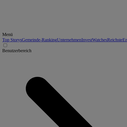
Menü
Top Storys
Gemeinde-Ranking
Unternehmen
Invest
Watches
Reichste
En
Benutzerbereich