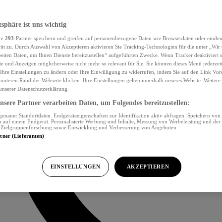
tsphäre ist uns wichtig
re
293
-Partner speichern und greifen auf personenbezogene Daten wie Browserdaten oder eind
ät zu. Durch Auswahl von Akzeptieren aktivieren Sie Tracking-Technologien für die unter „Wir
beiten Daten, um Ihnen Dienste bereitzustellen“ aufgeführten Zwecke. Wenn Tracker deaktiviert s
e und Anzeigen möglicherweise nicht mehr so relevant für Sie. Sie können dieses Menü jederzei
Ihre Einstellungen zu ändern oder Ihre Einwilligung zu widerrufen, indem Sie auf den Link Vor
unteren Rand der Webseite klicken. Ihre Einstellungen gelten innerhalb unseres Website. Weiter
 unserer Datenschutzerklärung.
sere Partner verarbeiten Daten, um Folgendes bereitzustellen:
nauer Standortdaten. Endgeräteeigenschaften zur Identifikation aktiv abfragen. Speichern von 
 auf einem Endgerät. Personalisierte Werbung und Inhalte, Messung von Werbeleistung und der
, Zielgruppenforschung sowie Entwicklung und Verbesserung von Angeboten.
rtner (Lieferanten)
EINSTELLUNGEN
AKZEPTIEREN