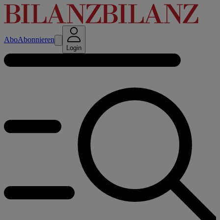
Abo
Abonnieren
Login