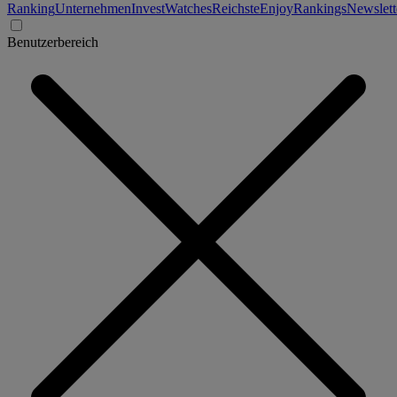
Ranking
Unternehmen
Invest
Watches
Reichste
Enjoy
Rankings
Newslett
Benutzerbereich