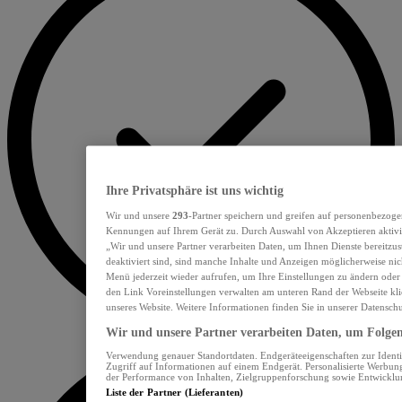
Ihre Privatsphäre ist uns wichtig
Wir und unsere
293
-Partner speichern und greifen auf personenbezoge
Kennungen auf Ihrem Gerät zu. Durch Auswahl von Akzeptieren aktivie
„Wir und unsere Partner verarbeiten Daten, um Ihnen Dienste bereitzu
deaktiviert sind, sind manche Inhalte und Anzeigen möglicherweise nich
Menü jederzeit wieder aufrufen, um Ihre Einstellungen zu ändern oder
den Link Voreinstellungen verwalten am unteren Rand der Webseite klic
unseres Website. Weitere Informationen finden Sie in unserer Datensch
Wir und unsere Partner verarbeiten Daten, um Folgend
Verwendung genauer Standortdaten. Endgeräteeigenschaften zur Identif
Zugriff auf Informationen auf einem Endgerät. Personalisierte Werbu
der Performance von Inhalten, Zielgruppenforschung sowie Entwickl
Liste der Partner (Lieferanten)