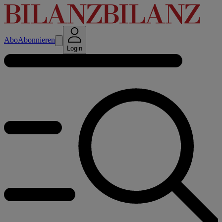
Abo
Abonnieren
Login