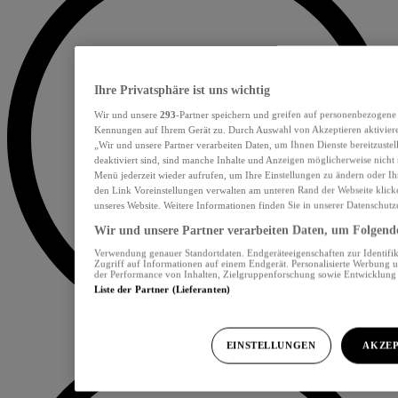
Ihre Privatsphäre ist uns wichtig
Wir und unsere
293
-Partner speichern und greifen auf personenbezogene
Kennungen auf Ihrem Gerät zu. Durch Auswahl von Akzeptieren aktiviere
„Wir und unsere Partner verarbeiten Daten, um Ihnen Dienste bereitzust
deaktiviert sind, sind manche Inhalte und Anzeigen möglicherweise nicht 
Menü jederzeit wieder aufrufen, um Ihre Einstellungen zu ändern oder Ih
den Link Voreinstellungen verwalten am unteren Rand der Webseite klicke
unseres Website. Weitere Informationen finden Sie in unserer Datenschutz
Wir und unsere Partner verarbeiten Daten, um Folgendes
Verwendung genauer Standortdaten. Endgeräteeigenschaften zur Identifik
Zugriff auf Informationen auf einem Endgerät. Personalisierte Werbung 
der Performance von Inhalten, Zielgruppenforschung sowie Entwicklun
Liste der Partner (Lieferanten)
EINSTELLUNGEN
AKZEP