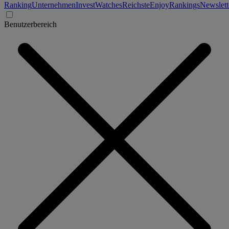
Ranking
Unternehmen
Invest
Watches
Reichste
Enjoy
Rankings
Newslett
Benutzerbereich