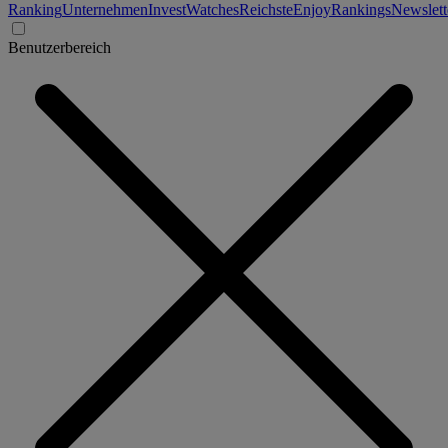
Ranking
Unternehmen
Invest
Watches
Reichste
Enjoy
Rankings
Newslett
Benutzerbereich