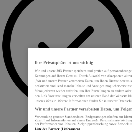
Ihre Privatsphäre ist uns wichtig
Wir und unsere
293
-Partner speichern und greifen auf personenbezoge
Kennungen auf Ihrem Gerät zu. Durch Auswahl von Akzeptieren aktivie
„Wir und unsere Partner verarbeiten Daten, um Ihnen Dienste bereitzu
deaktiviert sind, sind manche Inhalte und Anzeigen möglicherweise nich
Menü jederzeit wieder aufrufen, um Ihre Einstellungen zu ändern oder
den Link Voreinstellungen verwalten am unteren Rand der Webseite klic
unseres Website. Weitere Informationen finden Sie in unserer Datensch
Wir und unsere Partner verarbeiten Daten, um Folgend
Verwendung genauer Standortdaten. Endgeräteeigenschaften zur Identif
Zugriff auf Informationen auf einem Endgerät. Personalisierte Werbu
der Performance von Inhalten, Zielgruppenforschung sowie Entwickl
Liste der Partner (Lieferanten)