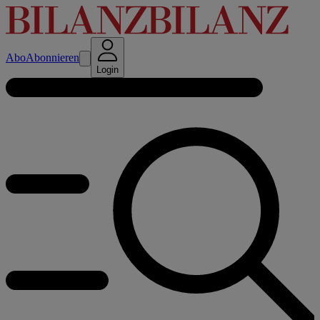
Abo
Abonnieren
Login