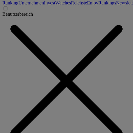
Ranking
Unternehmen
Invest
Watches
Reichste
Enjoy
Rankings
Newslett
Benutzerbereich