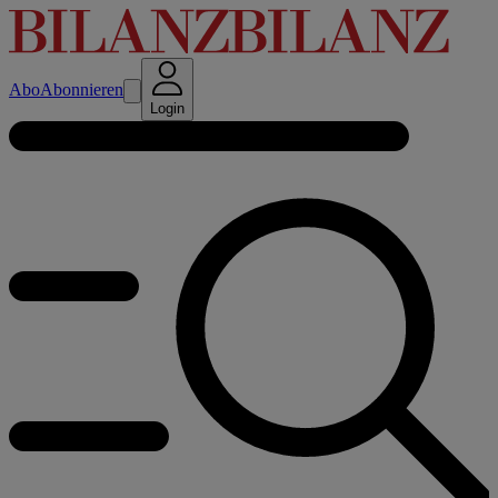
Abo
Abonnieren
Login