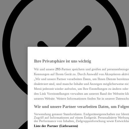
Ihre Privatsphäre ist uns wichtig
Wir und unsere
293
-Partner speichern und greifen auf personenbezoge
Kennungen auf Ihrem Gerät zu. Durch Auswahl von Akzeptieren aktivie
„Wir und unsere Partner verarbeiten Daten, um Ihnen Dienste bereitzu
deaktiviert sind, sind manche Inhalte und Anzeigen möglicherweise nich
Menü jederzeit wieder aufrufen, um Ihre Einstellungen zu ändern oder
den Link Voreinstellungen verwalten am unteren Rand der Webseite klic
unseres Website. Weitere Informationen finden Sie in unserer Datensch
Wir und unsere Partner verarbeiten Daten, um Folgend
Verwendung genauer Standortdaten. Endgeräteeigenschaften zur Identif
Zugriff auf Informationen auf einem Endgerät. Personalisierte Werbu
der Performance von Inhalten, Zielgruppenforschung sowie Entwickl
Liste der Partner (Lieferanten)