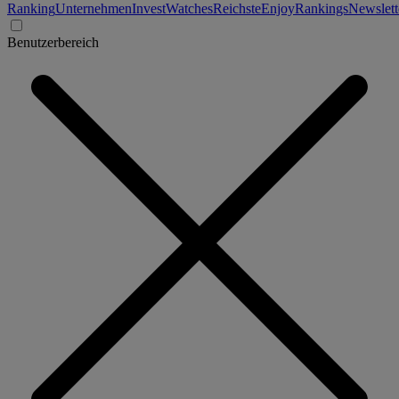
Ranking
Unternehmen
Invest
Watches
Reichste
Enjoy
Rankings
Newslett
Benutzerbereich