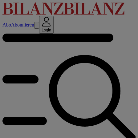
Abo
Abonnieren
Login