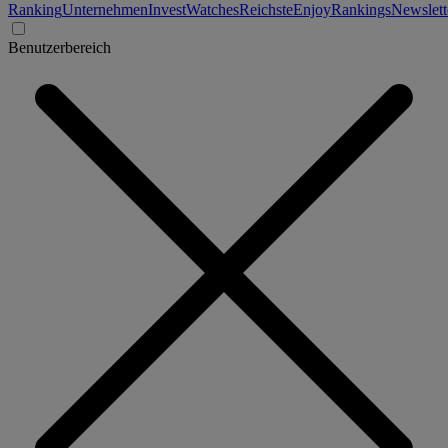
Ranking
Unternehmen
Invest
Watches
Reichste
Enjoy
Rankings
Newslett
Benutzerbereich