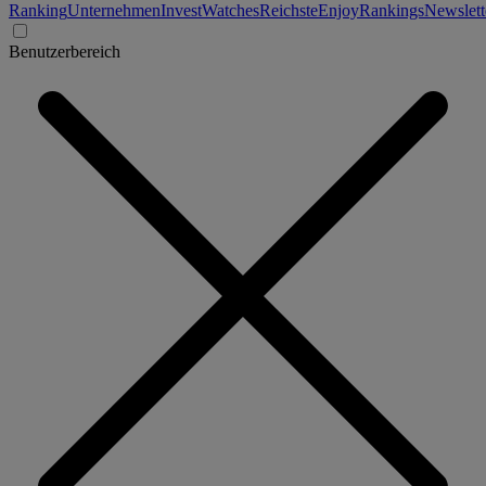
Ranking
Unternehmen
Invest
Watches
Reichste
Enjoy
Rankings
Newslett
Benutzerbereich