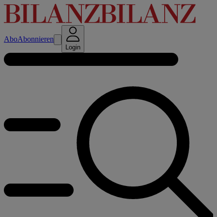
Abo
Abonnieren
Login