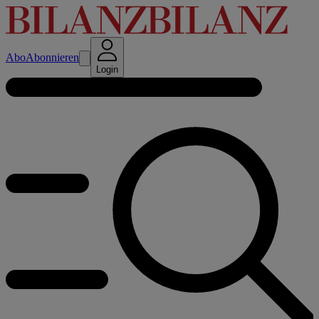
Abo
Abonnieren
Login