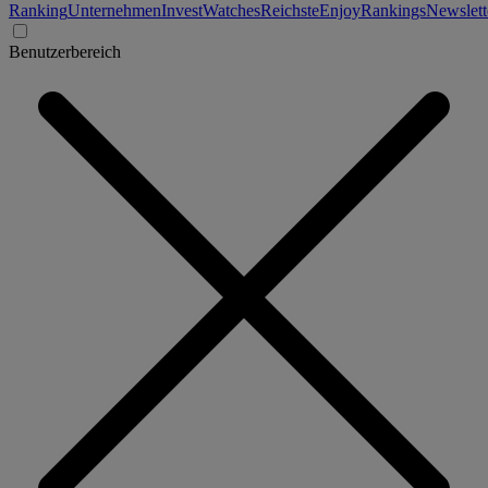
Ranking
Unternehmen
Invest
Watches
Reichste
Enjoy
Rankings
Newslett
Benutzerbereich