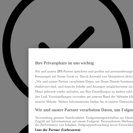
Ihre Privatsphäre ist uns wichtig
Wir und unsere
293
-Partner speichern und greifen auf personenbezoge
Kennungen auf Ihrem Gerät zu. Durch Auswahl von Akzeptieren aktivie
„Wir und unsere Partner verarbeiten Daten, um Ihnen Dienste bereitzu
deaktiviert sind, sind manche Inhalte und Anzeigen möglicherweise nich
Menü jederzeit wieder aufrufen, um Ihre Einstellungen zu ändern oder
den Link Voreinstellungen verwalten am unteren Rand der Webseite klic
unseres Website. Weitere Informationen finden Sie in unserer Datensch
Wir und unsere Partner verarbeiten Daten, um Folgend
Verwendung genauer Standortdaten. Endgeräteeigenschaften zur Identif
Zugriff auf Informationen auf einem Endgerät. Personalisierte Werbu
der Performance von Inhalten, Zielgruppenforschung sowie Entwickl
Liste der Partner (Lieferanten)