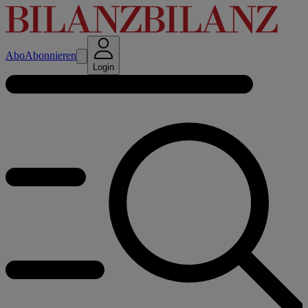
Abo
Abonnieren
Login