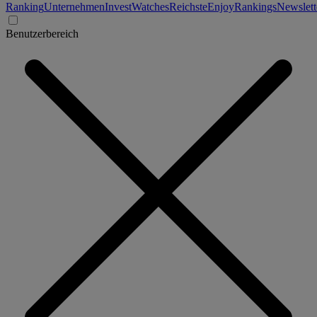
Ranking
Unternehmen
Invest
Watches
Reichste
Enjoy
Rankings
Newslett
Benutzerbereich