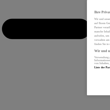
Ihre Priva
Wir und unse
auf Ihrem Ger
Partner verar
manche Inhalt
aufrufen, um 
verwalten am 
finden Sie in
Wir und un
Verwendung ge
Informationen
von Inhalten
Liste der Pa