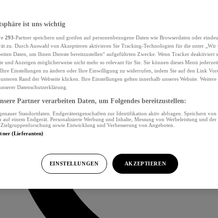
tsphäre ist uns wichtig
re
293
-Partner speichern und greifen auf personenbezogene Daten wie Browserdaten oder eind
ät zu. Durch Auswahl von Akzeptieren aktivieren Sie Tracking-Technologien für die unter „Wir
beiten Daten, um Ihnen Dienste bereitzustellen“ aufgeführten Zwecke. Wenn Tracker deaktiviert s
e und Anzeigen möglicherweise nicht mehr so relevant für Sie. Sie können dieses Menü jederzei
Ihre Einstellungen zu ändern oder Ihre Einwilligung zu widerrufen, indem Sie auf den Link Vor
unteren Rand der Webseite klicken. Ihre Einstellungen gelten innerhalb unseres Website. Weiter
 unserer Datenschutzerklärung.
sere Partner verarbeiten Daten, um Folgendes bereitzustellen:
nauer Standortdaten. Endgeräteeigenschaften zur Identifikation aktiv abfragen. Speichern von 
 auf einem Endgerät. Personalisierte Werbung und Inhalte, Messung von Werbeleistung und der
, Zielgruppenforschung sowie Entwicklung und Verbesserung von Angeboten.
rtner (Lieferanten)
EINSTELLUNGEN
AKZEPTIEREN