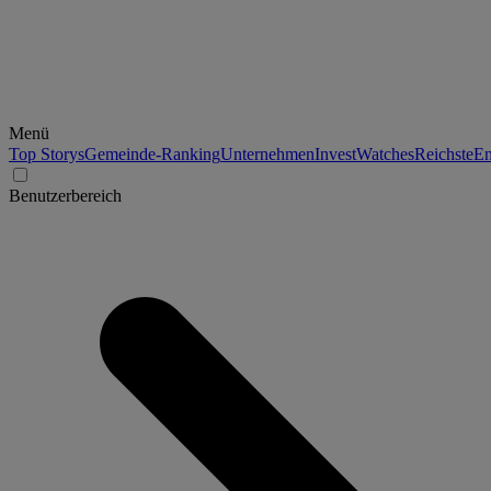
Menü
Top Storys
Gemeinde-Ranking
Unternehmen
Invest
Watches
Reichste
En
Benutzerbereich