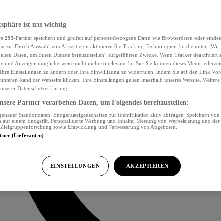
tsphäre ist uns wichtig
re
293
-Partner speichern und greifen auf personenbezogene Daten wie Browserdaten oder eind
ät zu. Durch Auswahl von Akzeptieren aktivieren Sie Tracking-Technologien für die unter „Wir
beiten Daten, um Ihnen Dienste bereitzustellen“ aufgeführten Zwecke. Wenn Tracker deaktiviert s
e und Anzeigen möglicherweise nicht mehr so relevant für Sie. Sie können dieses Menü jederzei
Ihre Einstellungen zu ändern oder Ihre Einwilligung zu widerrufen, indem Sie auf den Link Vor
unteren Rand der Webseite klicken. Ihre Einstellungen gelten innerhalb unseres Website. Weiter
 unserer Datenschutzerklärung.
sere Partner verarbeiten Daten, um Folgendes bereitzustellen:
nauer Standortdaten. Endgeräteeigenschaften zur Identifikation aktiv abfragen. Speichern von 
 auf einem Endgerät. Personalisierte Werbung und Inhalte, Messung von Werbeleistung und der
, Zielgruppenforschung sowie Entwicklung und Verbesserung von Angeboten.
rtner (Lieferanten)
EINSTELLUNGEN
AKZEPTIEREN