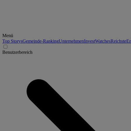
Menü
Top Storys
Gemeinde-Ranking
Unternehmen
Invest
Watches
Reichste
En
Benutzerbereich