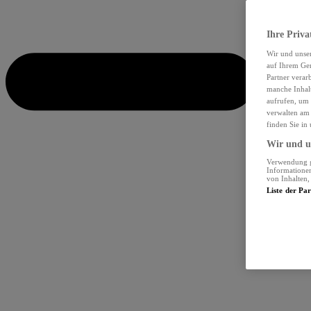
Ihre Priva
Wir und unse
auf Ihrem Ger
Partner verar
manche Inhalt
aufrufen, um 
verwalten am 
finden Sie in
Wir und un
Verwendung ge
Informationen
von Inhalten
Liste der Pa