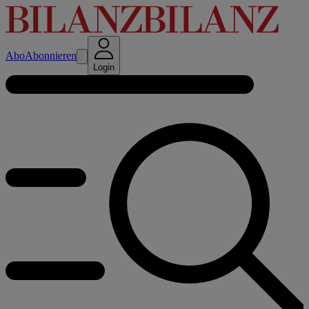
Abo
Abonnieren
Login