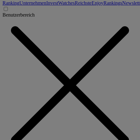
Ranking
Unternehmen
Invest
Watches
Reichste
Enjoy
Rankings
Newslett
Benutzerbereich