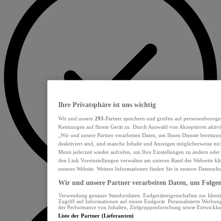
Ihre Privatsphäre ist uns wichtig
Wir und unsere
293
-Partner speichern und greifen auf personenbezoge
Kennungen auf Ihrem Gerät zu. Durch Auswahl von Akzeptieren aktivie
„Wir und unsere Partner verarbeiten Daten, um Ihnen Dienste bereitzu
deaktiviert sind, sind manche Inhalte und Anzeigen möglicherweise nich
Menü jederzeit wieder aufrufen, um Ihre Einstellungen zu ändern oder
den Link Voreinstellungen verwalten am unteren Rand der Webseite klic
unseres Website. Weitere Informationen finden Sie in unserer Datensch
Wir und unsere Partner verarbeiten Daten, um Folgend
Verwendung genauer Standortdaten. Endgeräteeigenschaften zur Identif
Zugriff auf Informationen auf einem Endgerät. Personalisierte Werbu
der Performance von Inhalten, Zielgruppenforschung sowie Entwickl
Liste der Partner (Lieferanten)