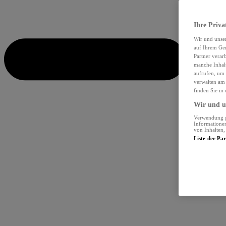
Ihre Priva
Wir und unse
auf Ihrem Ger
Partner verar
manche Inhalt
aufrufen, um 
verwalten am 
finden Sie in
Wir und un
Verwendung ge
Informationen
von Inhalten
Liste der Pa