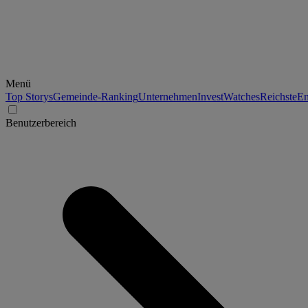
Menü
Top Storys
Gemeinde-Ranking
Unternehmen
Invest
Watches
Reichste
En
Benutzerbereich