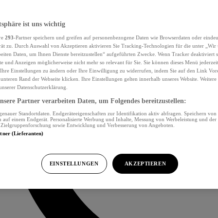
tsphäre ist uns wichtig
re
293
-Partner speichern und greifen auf personenbezogene Daten wie Browserdaten oder eind
ät zu. Durch Auswahl von Akzeptieren aktivieren Sie Tracking-Technologien für die unter „Wir
beiten Daten, um Ihnen Dienste bereitzustellen“ aufgeführten Zwecke. Wenn Tracker deaktiviert s
e und Anzeigen möglicherweise nicht mehr so relevant für Sie. Sie können dieses Menü jederzei
Ihre Einstellungen zu ändern oder Ihre Einwilligung zu widerrufen, indem Sie auf den Link Vor
unteren Rand der Webseite klicken. Ihre Einstellungen gelten innerhalb unseres Website. Weiter
 unserer Datenschutzerklärung.
sere Partner verarbeiten Daten, um Folgendes bereitzustellen:
nauer Standortdaten. Endgeräteeigenschaften zur Identifikation aktiv abfragen. Speichern von 
 auf einem Endgerät. Personalisierte Werbung und Inhalte, Messung von Werbeleistung und der
, Zielgruppenforschung sowie Entwicklung und Verbesserung von Angeboten.
rtner (Lieferanten)
EINSTELLUNGEN
AKZEPTIEREN