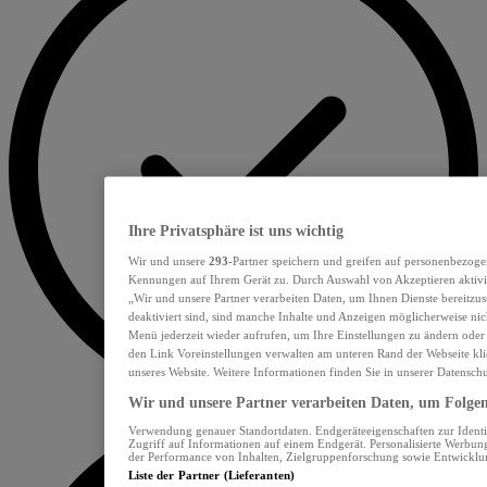
Ihre Privatsphäre ist uns wichtig
Wir und unsere
293
-Partner speichern und greifen auf personenbezoge
Kennungen auf Ihrem Gerät zu. Durch Auswahl von Akzeptieren aktivie
„Wir und unsere Partner verarbeiten Daten, um Ihnen Dienste bereitzu
deaktiviert sind, sind manche Inhalte und Anzeigen möglicherweise nich
Menü jederzeit wieder aufrufen, um Ihre Einstellungen zu ändern oder
den Link Voreinstellungen verwalten am unteren Rand der Webseite klic
unseres Website. Weitere Informationen finden Sie in unserer Datensch
Wir und unsere Partner verarbeiten Daten, um Folgend
Verwendung genauer Standortdaten. Endgeräteeigenschaften zur Identif
Zugriff auf Informationen auf einem Endgerät. Personalisierte Werbu
der Performance von Inhalten, Zielgruppenforschung sowie Entwickl
Liste der Partner (Lieferanten)