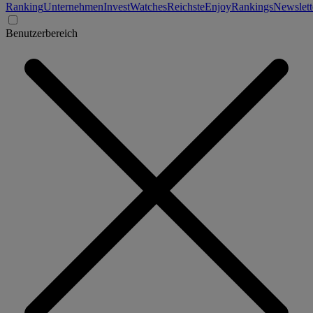
Ranking
Unternehmen
Invest
Watches
Reichste
Enjoy
Rankings
Newslett
Benutzerbereich