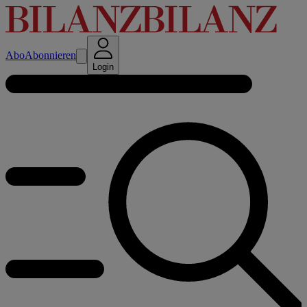
Abo
Abonnieren
Login