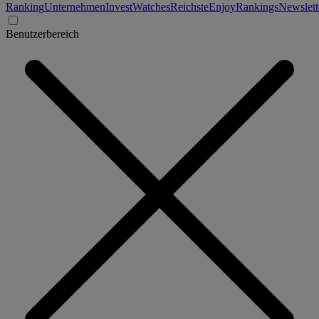
Ranking
Unternehmen
Invest
Watches
Reichste
Enjoy
Rankings
Newslett
Benutzerbereich