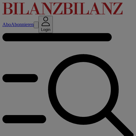
Abo
Abonnieren
Login