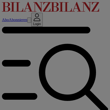
Abo
Abonnieren
Login