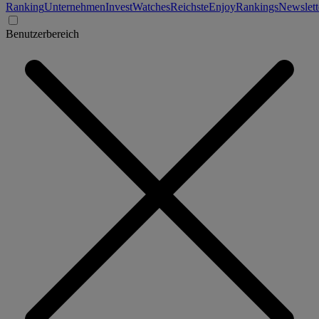
Ranking
Unternehmen
Invest
Watches
Reichste
Enjoy
Rankings
Newslett
Benutzerbereich