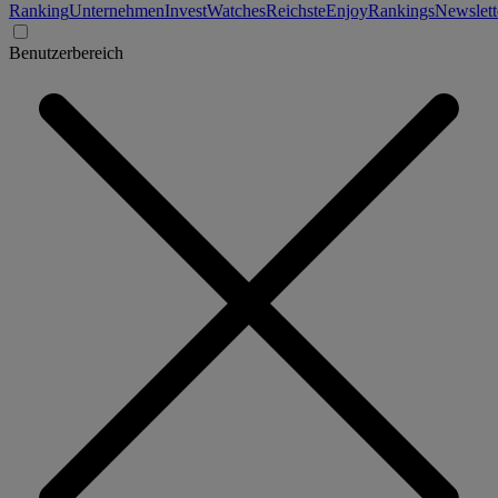
Ranking
Unternehmen
Invest
Watches
Reichste
Enjoy
Rankings
Newslett
Benutzerbereich