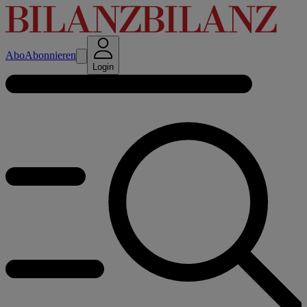
Abo
Abonnieren
Login