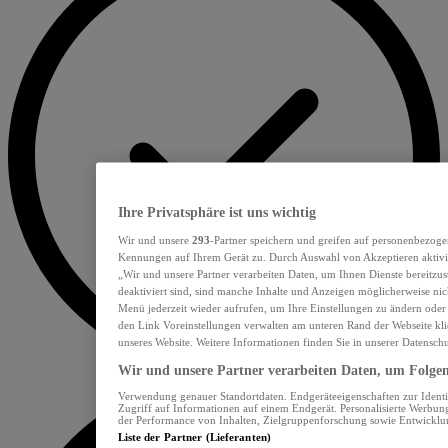
Ihre Privatsphäre ist uns wichtig
Wir und unsere
293
-Partner speichern und greifen auf personenbezoge
Kennungen auf Ihrem Gerät zu. Durch Auswahl von Akzeptieren aktivie
„Wir und unsere Partner verarbeiten Daten, um Ihnen Dienste bereitzu
deaktiviert sind, sind manche Inhalte und Anzeigen möglicherweise nich
Menü jederzeit wieder aufrufen, um Ihre Einstellungen zu ändern oder
den Link Voreinstellungen verwalten am unteren Rand der Webseite klic
unseres Website. Weitere Informationen finden Sie in unserer Datensch
Wir und unsere Partner verarbeiten Daten, um Folgend
Verwendung genauer Standortdaten. Endgeräteeigenschaften zur Identif
Zugriff auf Informationen auf einem Endgerät. Personalisierte Werbu
der Performance von Inhalten, Zielgruppenforschung sowie Entwickl
Liste der Partner (Lieferanten)