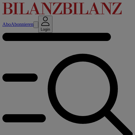
Abo
Abonnieren
Login