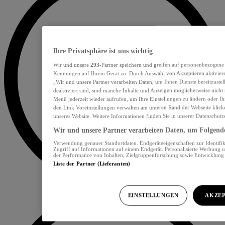
Ihre Privatsphäre ist uns wichtig
Wir und unsere
293
-Partner speichern und greifen auf personenbezogene
Kennungen auf Ihrem Gerät zu. Durch Auswahl von Akzeptieren aktiviere
„Wir und unsere Partner verarbeiten Daten, um Ihnen Dienste bereitzust
deaktiviert sind, sind manche Inhalte und Anzeigen möglicherweise nicht 
Menü jederzeit wieder aufrufen, um Ihre Einstellungen zu ändern oder Ih
den Link Voreinstellungen verwalten am unteren Rand der Webseite klicke
unseres Website. Weitere Informationen finden Sie in unserer Datenschutz
Wir und unsere Partner verarbeiten Daten, um Folgendes
Verwendung genauer Standortdaten. Endgeräteeigenschaften zur Identifik
Zugriff auf Informationen auf einem Endgerät. Personalisierte Werbung 
der Performance von Inhalten, Zielgruppenforschung sowie Entwicklun
Liste der Partner (Lieferanten)
EINSTELLUNGEN
AKZEP