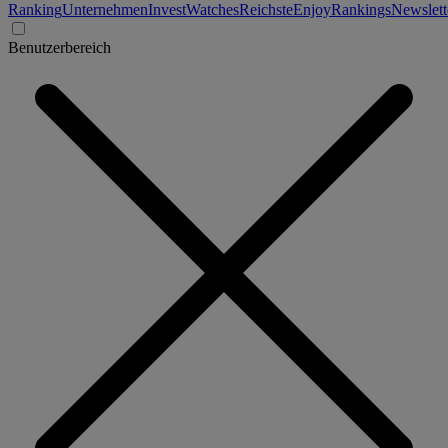
Ranking
Unternehmen
Invest
Watches
Reichste
Enjoy
Rankings
Newslett
Benutzerbereich