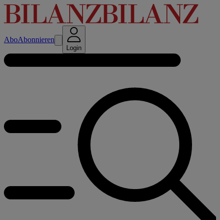
Abo
Abonnieren
Login