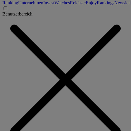
Ranking
Unternehmen
Invest
Watches
Reichste
Enjoy
Rankings
Newslett
Benutzerbereich