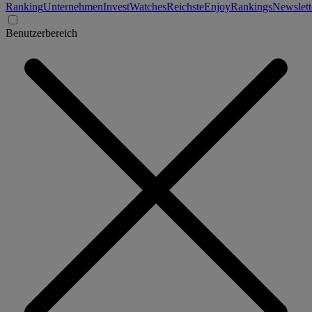
Ranking
Unternehmen
Invest
Watches
Reichste
Enjoy
Rankings
Newslett
Benutzerbereich