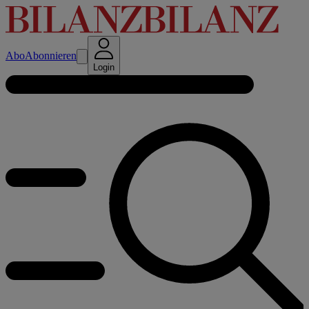
Abo
Abonnieren
Login