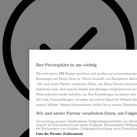
Ihre Privatsphäre ist uns wichtig
Wir und unsere
293
-Partner speichern und greifen auf personenbezoge
Kennungen auf Ihrem Gerät zu. Durch Auswahl von Akzeptieren aktivie
„Wir und unsere Partner verarbeiten Daten, um Ihnen Dienste bereitzu
deaktiviert sind, sind manche Inhalte und Anzeigen möglicherweise nich
Menü jederzeit wieder aufrufen, um Ihre Einstellungen zu ändern oder
den Link Voreinstellungen verwalten am unteren Rand der Webseite klic
unseres Website. Weitere Informationen finden Sie in unserer Datensch
Wir und unsere Partner verarbeiten Daten, um Folgend
Verwendung genauer Standortdaten. Endgeräteeigenschaften zur Identif
Zugriff auf Informationen auf einem Endgerät. Personalisierte Werbu
der Performance von Inhalten, Zielgruppenforschung sowie Entwickl
Liste der Partner (Lieferanten)