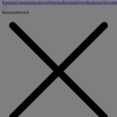
Ranking
Unternehmen
Invest
Watches
Reichste
Enjoy
Rankings
Newslett
Benutzerbereich