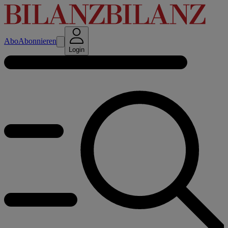
Abo
Abonnieren
Login