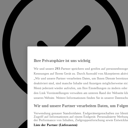
Ihre Privatsphäre ist uns wichtig
Wir und unsere
293
-Partner speichern und greifen auf personenbezoge
Kennungen auf Ihrem Gerät zu. Durch Auswahl von Akzeptieren aktivie
„Wir und unsere Partner verarbeiten Daten, um Ihnen Dienste bereitzu
deaktiviert sind, sind manche Inhalte und Anzeigen möglicherweise nich
Menü jederzeit wieder aufrufen, um Ihre Einstellungen zu ändern oder
den Link Voreinstellungen verwalten am unteren Rand der Webseite klic
unseres Website. Weitere Informationen finden Sie in unserer Datensch
Wir und unsere Partner verarbeiten Daten, um Folgend
Verwendung genauer Standortdaten. Endgeräteeigenschaften zur Identif
Zugriff auf Informationen auf einem Endgerät. Personalisierte Werbu
der Performance von Inhalten, Zielgruppenforschung sowie Entwickl
Liste der Partner (Lieferanten)