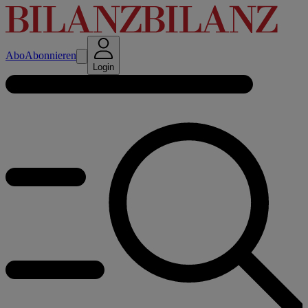
Abo
Abonnieren
Login