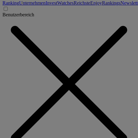
Ranking
Unternehmen
Invest
Watches
Reichste
Enjoy
Rankings
Newslett
Benutzerbereich