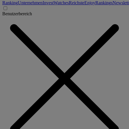
Ranking
Unternehmen
Invest
Watches
Reichste
Enjoy
Rankings
Newslett
Benutzerbereich