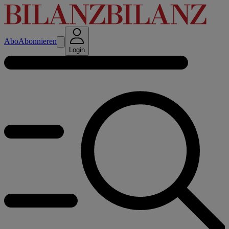
Abo
Abonnieren
Login