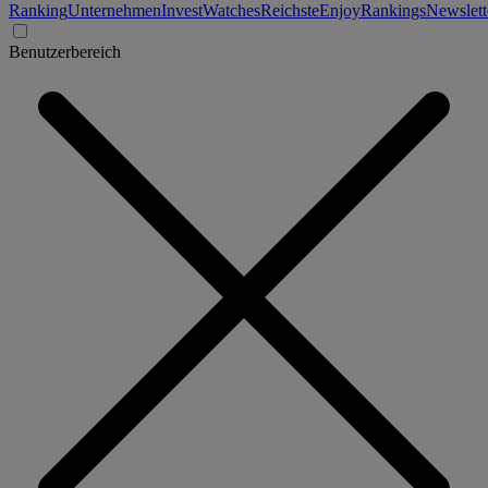
Ranking
Unternehmen
Invest
Watches
Reichste
Enjoy
Rankings
Newslett
Benutzerbereich