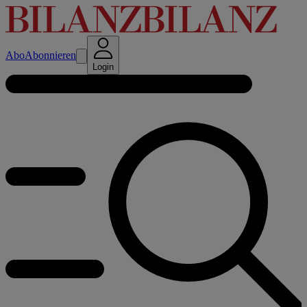
Abo
Abonnieren
Login