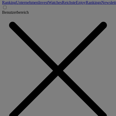
Ranking
Unternehmen
Invest
Watches
Reichste
Enjoy
Rankings
Newslett
Benutzerbereich