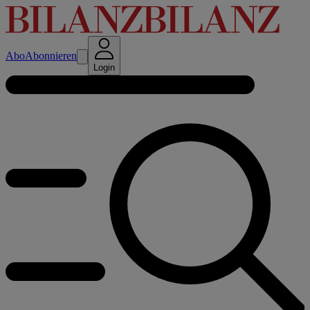
Abo
Abonnieren
Login