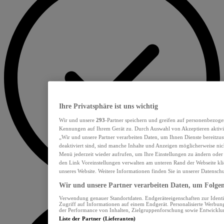
Ihre Privatsphäre ist uns wichtig
Wir und unsere
293
-Partner speichern und greifen auf personenbezoge
Kennungen auf Ihrem Gerät zu. Durch Auswahl von Akzeptieren aktivie
„Wir und unsere Partner verarbeiten Daten, um Ihnen Dienste bereitzu
deaktiviert sind, sind manche Inhalte und Anzeigen möglicherweise nich
Menü jederzeit wieder aufrufen, um Ihre Einstellungen zu ändern oder
den Link Voreinstellungen verwalten am unteren Rand der Webseite klic
unseres Website. Weitere Informationen finden Sie in unserer Datensch
Wir und unsere Partner verarbeiten Daten, um Folgend
Verwendung genauer Standortdaten. Endgeräteeigenschaften zur Identif
Zugriff auf Informationen auf einem Endgerät. Personalisierte Werbu
der Performance von Inhalten, Zielgruppenforschung sowie Entwickl
Liste der Partner (Lieferanten)