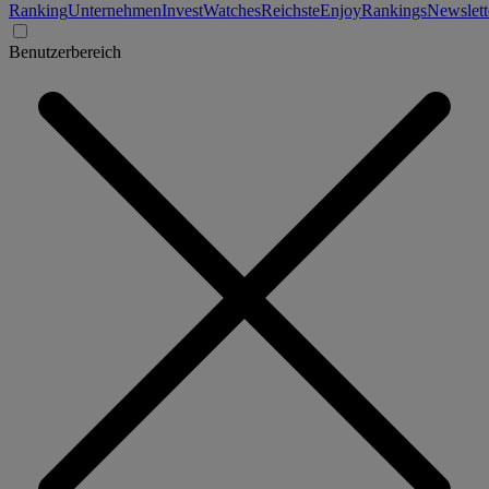
Ranking
Unternehmen
Invest
Watches
Reichste
Enjoy
Rankings
Newslett
Benutzerbereich