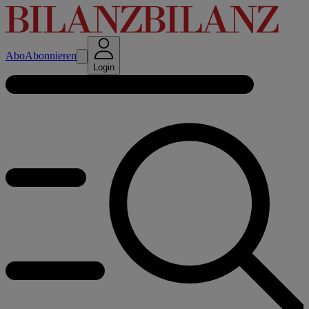
Abo
Abonnieren
Login