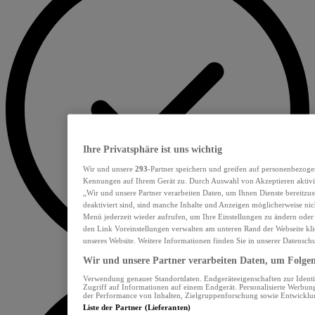
Ihre Privatsphäre ist uns wichtig
Wir und unsere
293
-Partner speichern und greifen auf personenbezoge
Kennungen auf Ihrem Gerät zu. Durch Auswahl von Akzeptieren aktivie
„Wir und unsere Partner verarbeiten Daten, um Ihnen Dienste bereitzu
deaktiviert sind, sind manche Inhalte und Anzeigen möglicherweise nich
Menü jederzeit wieder aufrufen, um Ihre Einstellungen zu ändern oder
den Link Voreinstellungen verwalten am unteren Rand der Webseite klic
unseres Website. Weitere Informationen finden Sie in unserer Datensch
Wir und unsere Partner verarbeiten Daten, um Folgend
Verwendung genauer Standortdaten. Endgeräteeigenschaften zur Identif
Zugriff auf Informationen auf einem Endgerät. Personalisierte Werbu
der Performance von Inhalten, Zielgruppenforschung sowie Entwickl
Liste der Partner (Lieferanten)