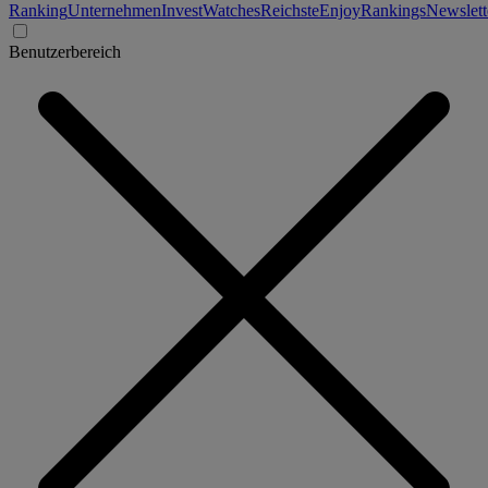
Ranking
Unternehmen
Invest
Watches
Reichste
Enjoy
Rankings
Newslett
Benutzerbereich