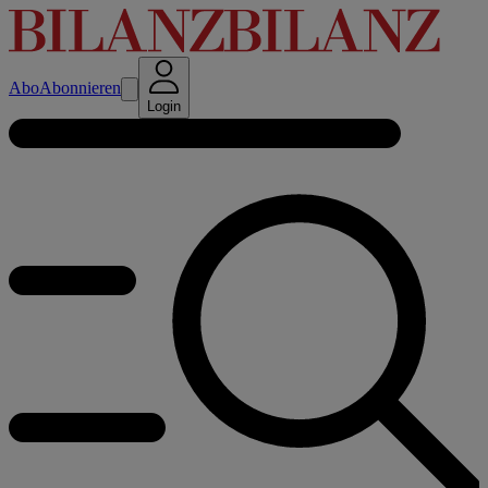
Abo
Abonnieren
Login