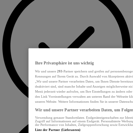
Ihre Privatsphäre ist uns wichtig
Wir und unsere
293
-Partner speichern und greifen auf personenbezoge
Kennungen auf Ihrem Gerät zu. Durch Auswahl von Akzeptieren aktivie
„Wir und unsere Partner verarbeiten Daten, um Ihnen Dienste bereitzu
deaktiviert sind, sind manche Inhalte und Anzeigen möglicherweise nich
Menü jederzeit wieder aufrufen, um Ihre Einstellungen zu ändern oder
den Link Voreinstellungen verwalten am unteren Rand der Webseite klic
unseres Website. Weitere Informationen finden Sie in unserer Datensch
Wir und unsere Partner verarbeiten Daten, um Folgend
Verwendung genauer Standortdaten. Endgeräteeigenschaften zur Identif
Zugriff auf Informationen auf einem Endgerät. Personalisierte Werbu
der Performance von Inhalten, Zielgruppenforschung sowie Entwickl
Liste der Partner (Lieferanten)