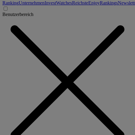
Ranking
Unternehmen
Invest
Watches
Reichste
Enjoy
Rankings
Newslett
Benutzerbereich