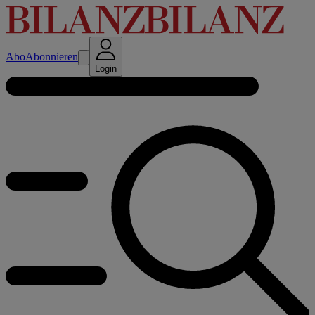
Abo
Abonnieren
Login