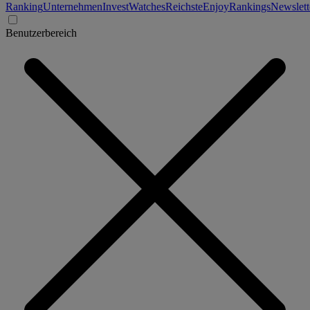
Ranking
Unternehmen
Invest
Watches
Reichste
Enjoy
Rankings
Newslett
Benutzerbereich