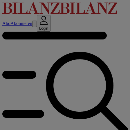
Abo
Abonnieren
Login