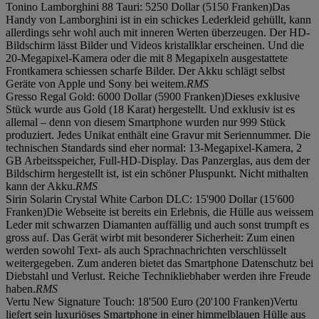
Tonino Lamborghini 88 Tauri: 5250 Dollar (5150 Franken)Das
Handy von Lamborghini ist in ein schickes Lederkleid gehüllt, kann
allerdings sehr wohl auch mit inneren Werten überzeugen. Der HD-
Bildschirm lässt Bilder und Videos kristallklar erscheinen. Und die
20-Megapixel-Kamera oder die mit 8 Megapixeln ausgestattete
Frontkamera schiessen scharfe Bilder. Der Akku schlägt selbst
Geräte von Apple und Sony bei weitem.
RMS
Gresso Regal Gold: 6000 Dollar (5900 Franken)Dieses exklusive
Stück wurde aus Gold (18 Karat) hergestellt. Und exklusiv ist es
allemal – denn von diesem Smartphone wurden nur 999 Stück
produziert. Jedes Unikat enthält eine Gravur mit Seriennummer. Die
technischen Standards sind eher normal: 13-Megapixel-Kamera, 2
GB Arbeitsspeicher, Full-HD-Display. Das Panzerglas, aus dem der
Bildschirm hergestellt ist, ist ein schöner Pluspunkt. Nicht mithalten
kann der Akku.
RMS
Sirin Solarin Crystal White Carbon DLC: 15'900 Dollar (15'600
Franken)Die Webseite ist bereits ein Erlebnis, die Hülle aus weissem
Leder mit schwarzen Diamanten auffällig und auch sonst trumpft es
gross auf. Das Gerät wirbt mit besonderer Sicherheit: Zum einen
werden sowohl Text- als auch Sprachnachrichten verschlüsselt
weitergegeben. Zum anderen bietet das Smartphone Datenschutz bei
Diebstahl und Verlust. Reiche Technikliebhaber werden ihre Freude
haben.
RMS
Vertu New Signature Touch: 18'500 Euro (20'100 Franken)Vertu
liefert sein luxuriöses Smartphone in einer himmelblauen Hülle aus