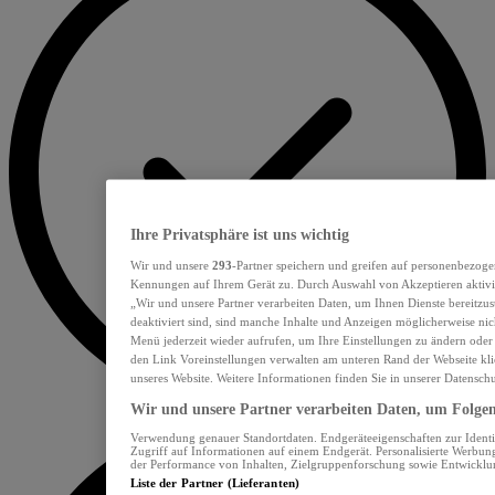
Ihre Privatsphäre ist uns wichtig
Wir und unsere
293
-Partner speichern und greifen auf personenbezoge
Kennungen auf Ihrem Gerät zu. Durch Auswahl von Akzeptieren aktivie
„Wir und unsere Partner verarbeiten Daten, um Ihnen Dienste bereitzu
deaktiviert sind, sind manche Inhalte und Anzeigen möglicherweise nich
Menü jederzeit wieder aufrufen, um Ihre Einstellungen zu ändern oder
den Link Voreinstellungen verwalten am unteren Rand der Webseite klic
unseres Website. Weitere Informationen finden Sie in unserer Datensch
Wir und unsere Partner verarbeiten Daten, um Folgend
Verwendung genauer Standortdaten. Endgeräteeigenschaften zur Identif
Zugriff auf Informationen auf einem Endgerät. Personalisierte Werbu
der Performance von Inhalten, Zielgruppenforschung sowie Entwickl
Liste der Partner (Lieferanten)