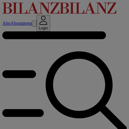
Abo
Abonnieren
Login