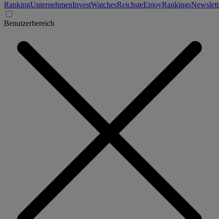
Ranking
Unternehmen
Invest
Watches
Reichste
Enjoy
Rankings
Newslett
Benutzerbereich