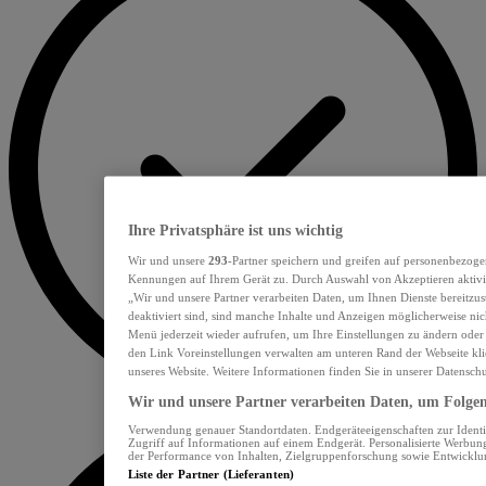
Ihre Privatsphäre ist uns wichtig
Wir und unsere
293
-Partner speichern und greifen auf personenbezoge
Kennungen auf Ihrem Gerät zu. Durch Auswahl von Akzeptieren aktivie
„Wir und unsere Partner verarbeiten Daten, um Ihnen Dienste bereitzu
deaktiviert sind, sind manche Inhalte und Anzeigen möglicherweise nich
Menü jederzeit wieder aufrufen, um Ihre Einstellungen zu ändern oder
den Link Voreinstellungen verwalten am unteren Rand der Webseite klic
unseres Website. Weitere Informationen finden Sie in unserer Datensch
Wir und unsere Partner verarbeiten Daten, um Folgend
Verwendung genauer Standortdaten. Endgeräteeigenschaften zur Identif
Zugriff auf Informationen auf einem Endgerät. Personalisierte Werbu
der Performance von Inhalten, Zielgruppenforschung sowie Entwickl
Liste der Partner (Lieferanten)