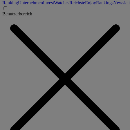
Ranking
Unternehmen
Invest
Watches
Reichste
Enjoy
Rankings
Newslett
Benutzerbereich