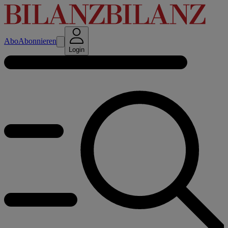
Abo
Abonnieren
Login