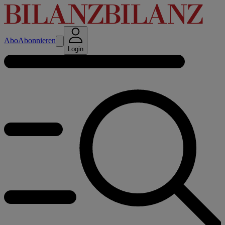
Abo
Abonnieren
Login