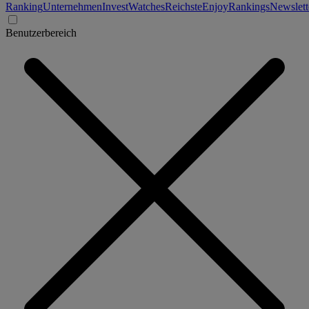
Ranking
Unternehmen
Invest
Watches
Reichste
Enjoy
Rankings
Newslett
Benutzerbereich