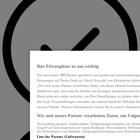
Ihre Privatsphäre ist uns wichtig
Wir und unsere
293
-Partner speichern und greifen auf personenbezoge
Kennungen auf Ihrem Gerät zu. Durch Auswahl von Akzeptieren aktivie
„Wir und unsere Partner verarbeiten Daten, um Ihnen Dienste bereitzu
deaktiviert sind, sind manche Inhalte und Anzeigen möglicherweise nich
Menü jederzeit wieder aufrufen, um Ihre Einstellungen zu ändern oder
den Link Voreinstellungen verwalten am unteren Rand der Webseite klic
unseres Website. Weitere Informationen finden Sie in unserer Datensch
Wir und unsere Partner verarbeiten Daten, um Folgend
Verwendung genauer Standortdaten. Endgeräteeigenschaften zur Identif
Zugriff auf Informationen auf einem Endgerät. Personalisierte Werbu
der Performance von Inhalten, Zielgruppenforschung sowie Entwickl
Liste der Partner (Lieferanten)