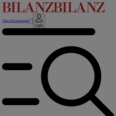
Abo
Abonnieren
Login