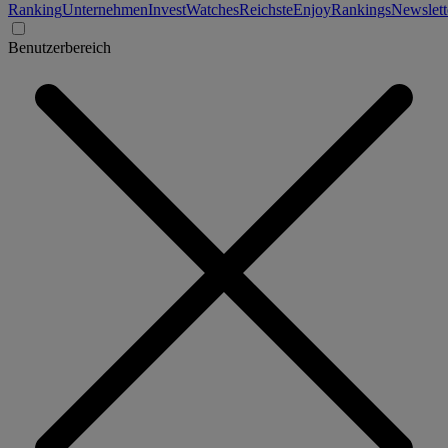
Ranking
Unternehmen
Invest
Watches
Reichste
Enjoy
Rankings
Newslett
Benutzerbereich