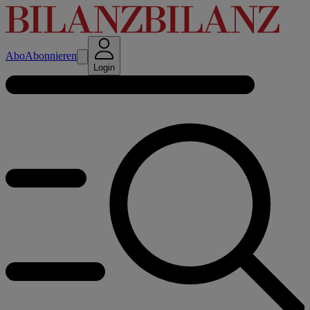
Abo
Abonnieren
Login