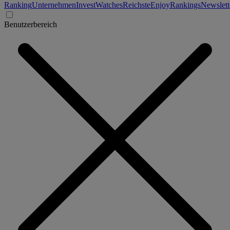
Ranking
Unternehmen
Invest
Watches
Reichste
Enjoy
Rankings
Newslett
Benutzerbereich