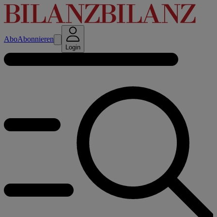
Abo
Abonnieren
Login