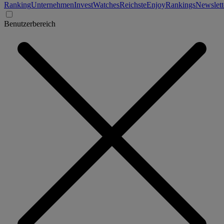
Ranking
Unternehmen
Invest
Watches
Reichste
Enjoy
Rankings
Newslett
Benutzerbereich