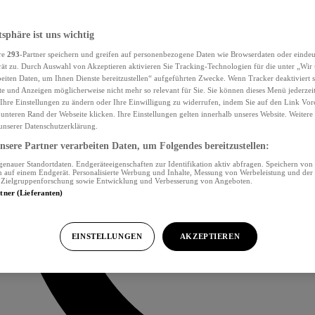
tsphäre ist uns wichtig
re
293
-Partner speichern und greifen auf personenbezogene Daten wie Browserdaten oder eind
ät zu. Durch Auswahl von Akzeptieren aktivieren Sie Tracking-Technologien für die unter „Wir
beiten Daten, um Ihnen Dienste bereitzustellen“ aufgeführten Zwecke. Wenn Tracker deaktiviert s
e und Anzeigen möglicherweise nicht mehr so relevant für Sie. Sie können dieses Menü jederzei
Ihre Einstellungen zu ändern oder Ihre Einwilligung zu widerrufen, indem Sie auf den Link Vor
unteren Rand der Webseite klicken. Ihre Einstellungen gelten innerhalb unseres Website. Weiter
 unserer Datenschutzerklärung.
sere Partner verarbeiten Daten, um Folgendes bereitzustellen:
nauer Standortdaten. Endgeräteeigenschaften zur Identifikation aktiv abfragen. Speichern von 
 auf einem Endgerät. Personalisierte Werbung und Inhalte, Messung von Werbeleistung und der
, Zielgruppenforschung sowie Entwicklung und Verbesserung von Angeboten.
rtner (Lieferanten)
EINSTELLUNGEN
AKZEPTIEREN