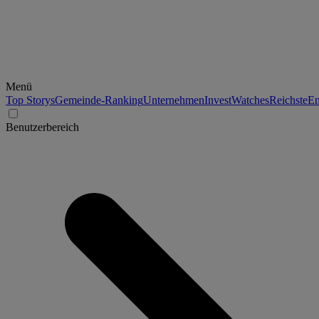
Menü
Top Storys
Gemeinde-Ranking
Unternehmen
Invest
Watches
Reichste
En
Benutzerbereich