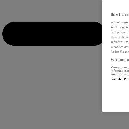
Ihre Priva
Wir und unse
auf Ihrem Ger
Partner verar
manche Inhalt
aufrufen, um 
verwalten am 
finden Sie in
Wir und un
Verwendung ge
Informationen
von Inhalten
Liste der Pa